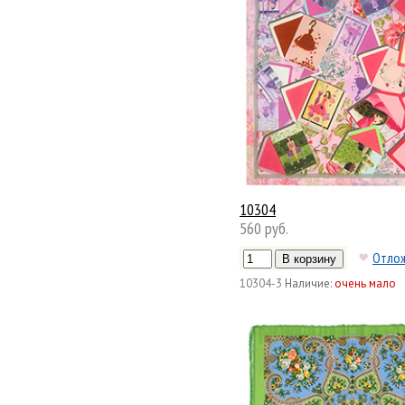
10304
560 руб.
Отло
10304-3
Наличие:
очень мало