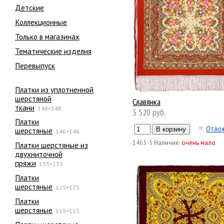
Детские
Коллекционные
Только в магазинах
Тематические изделия
Перевыпуск
Платки из уплотненной
шерстяной
Славянка
ткани
148×148
3 520 руб.
Платки
Отло
шерстяные
146×146
1465-5
Наличие:
очень мало
Платки шерстяные из
двухниточной
пряжи
135×135
Платки
шерстяные
125×125
Платки
шерстяные
115×115