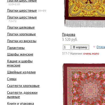
Платки шерстяные
110×110
Платки шерстяные
89×89
Платки шерстяные
72×72
Платки шелковые
Платки хлопковые
Подкова
3 520 руб.
Платки из вискозы
Отло
Палантины
377-7
Наличие:
очень мало
Шарфы женские
Кашне и шарфы
мужские
Швейные изделия
Сумки
Скатерти хлопковые
Скатерти, дорожки
льняные
Книги и упаковка