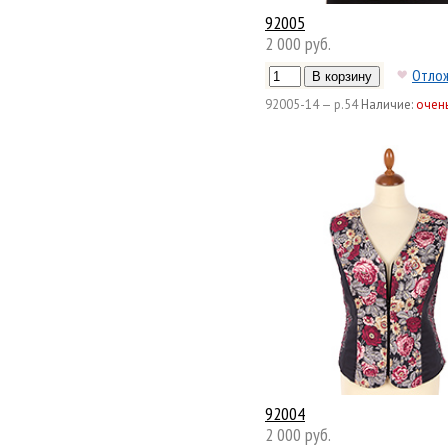
92005
2 000 руб.
Отло
92005-14 — р.54
Наличие:
очен
92004
2 000 руб.