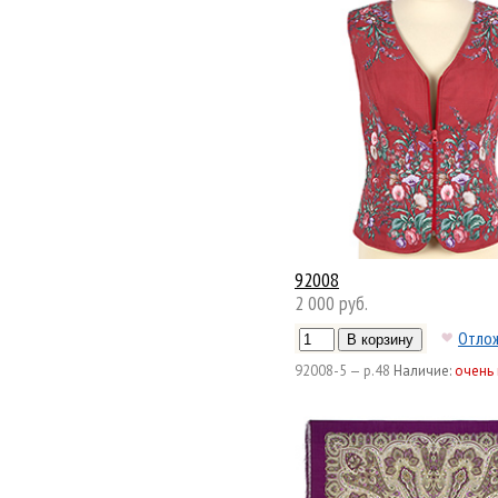
92008
2 000 руб.
Отло
92008-5 — р.48
Наличие:
очень