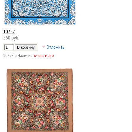
10757
560 руб.
Отложить
10757-3
Наличие:
очень мало