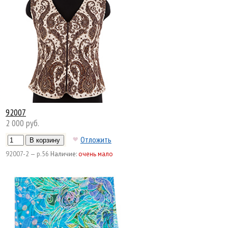
92007
2 000 руб.
Отложить
92007-2 — р.56
Наличие:
очень мало