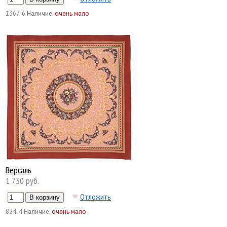
1367-6
Наличие:
очень мало
Версаль
1 730 руб.
Отложить
824-4
Наличие:
очень мало