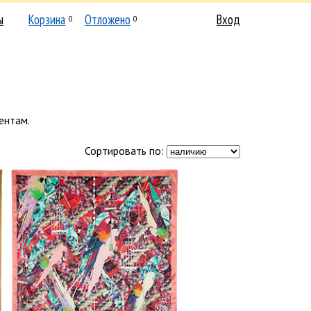
ы
Корзина
Отложено
Вход
0
0
ентам.
Сортировать по: