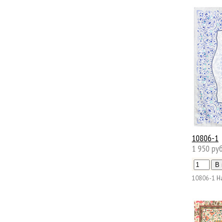
10806-1
1 950 руб
10806-1
Н