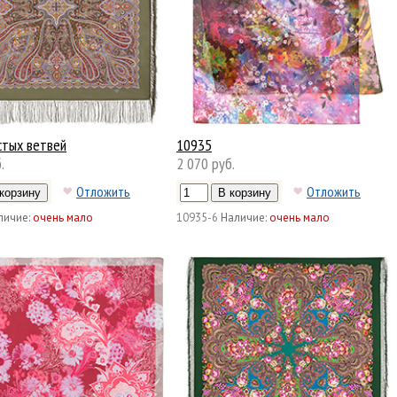
стых ветвей
10935
.
2 070 руб.
Отложить
Отложить
личие:
очень мало
10935-6
Наличие:
очень мало