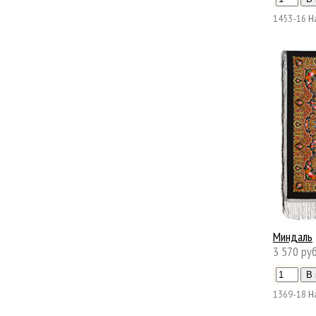
1453-16
Н
Миндаль
3 570 руб
1369-18
Н