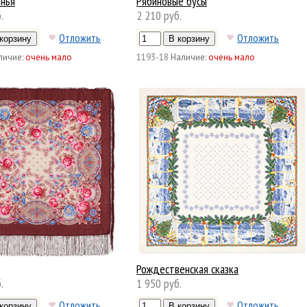
анья
Рябиновые бусы
.
2 210 руб.
Отложить
Отложить
личие:
очень мало
1193-18
Наличие:
очень мало
Рождественская сказка
.
1 950 руб.
Отложить
Отложить