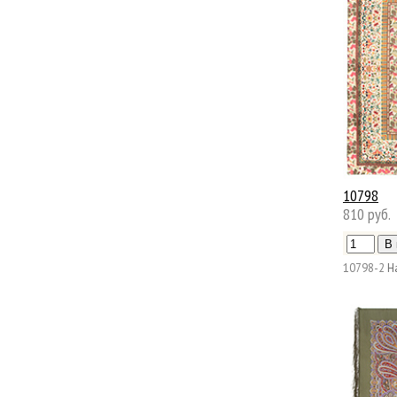
10798
810 руб.
10798-2
Н