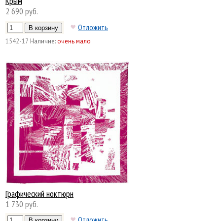
Крым
2 690 руб.
Отложить
1542-17
Наличие:
очень мало
Графический ноктюрн
1 730 руб.
Отложить