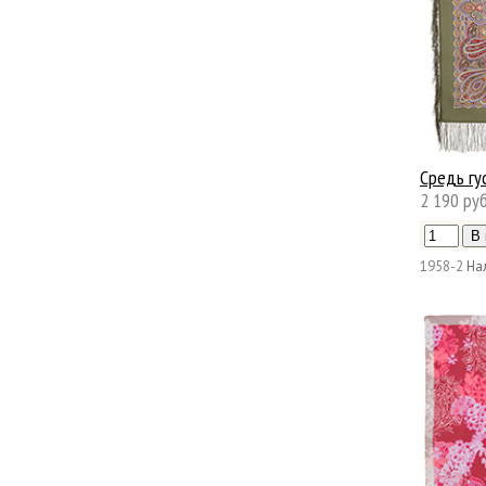
Средь гу
2 190 руб
1958-2
На