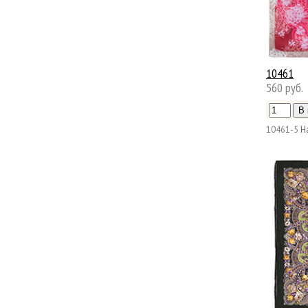
10461
560 руб.
10461-5
Н