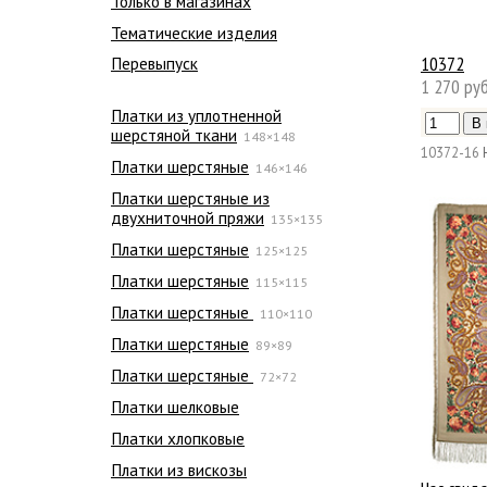
Только в магазинах
Тематические изделия
10372
Перевыпуск
1 270 руб
Платки из уплотненной
шерстяной ткани
148×148
10372-16
Платки шерстяные
146×146
Платки шерстяные из
двухниточной пряжи
135×135
Платки шерстяные
125×125
Платки шерстяные
115×115
Платки шерстяные
110×110
Платки шерстяные
89×89
Платки шерстяные
72×72
Платки шелковые
Платки хлопковые
Платки из вискозы