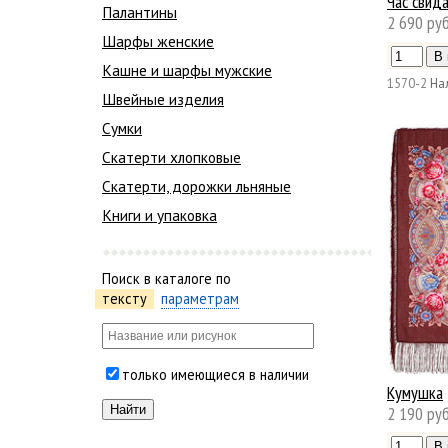
Час свид
Палантины
2 690 руб
Шарфы женские
Кашне и шарфы мужские
1570-2
На
Швейные изделия
Сумки
Скатерти хлопковые
Скатерти, дорожки льняные
Книги и упаковка
Поиск в каталоге по
тексту
параметрам
только имеющиеся в наличии
Кумушка
2 190 руб