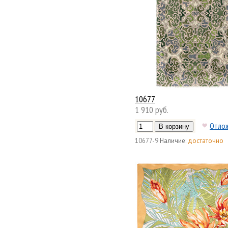
10677
1 910 руб.
Отло
10677-9
Наличие:
достаточно