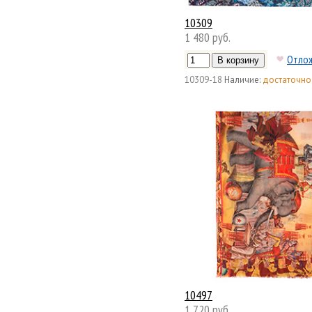
10309
1 480 руб.
Отло
10309-18
Наличие:
достаточно
10497
1 720 руб.