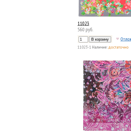
11023
560 руб.
Отло
11023-1
Наличие:
достаточно