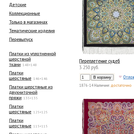
Детские
Коллекционные
Только в магазинах
Тематические изделия
Перевыпуск
Платки из уплотненной
шерстяной
Переплетение судеб
ткани
148×148
3 250 руб.
Платки
Отло
шерстяные
146×146
1876-14
Наличие:
достаточно
Платки шерстяные из
двухниточной
пряжи
135×135
Платки
шерстяные
125×125
Платки
шерстяные
115×115