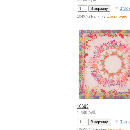
Отло
10497-2
Наличие:
достаточно
10605
1 480 руб.
Отло
10605-2
Наличие:
достаточно