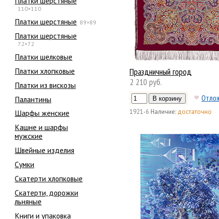
Платки шерстяные
110×110
Платки шерстяные
89×89
Платки шерстяные
72×72
Платки шелковые
Платки хлопковые
Праздничный город
2 210 руб.
Платки из вискозы
Отло
Палантины
1921-6
Наличие:
достаточно
Шарфы женские
Кашне и шарфы
мужские
Швейные изделия
Сумки
Скатерти хлопковые
Скатерти, дорожки
льняные
Книги и упаковка