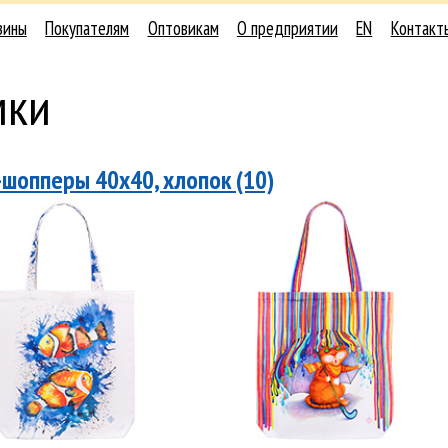
зины
Покупателям
Оптовикам
О предприятии
EN
Контакт
мки
-шопперы 40х40, хлопок (10)