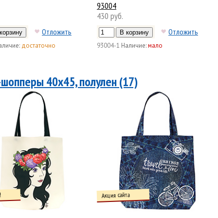
93004
430 руб.
Отложить
Отложить
аличие:
достаточно
93004-1
Наличие:
мало
-шопперы 40х45, полулен (17)
Акция сайта
!