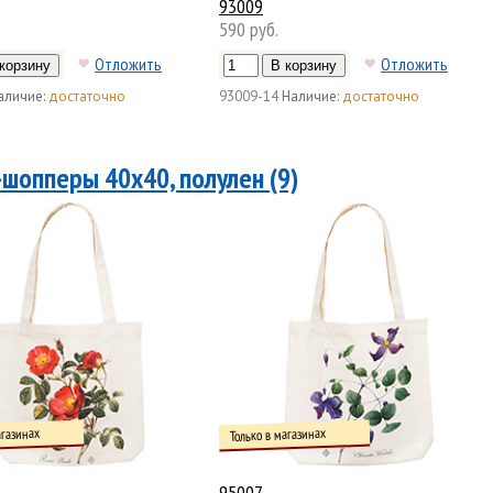
93009
590 руб.
Отложить
Отложить
аличие:
достаточно
93009-14
Наличие:
достаточно
-шопперы 40х40, полулен (9)
агазинах
Только в магазинах
95007