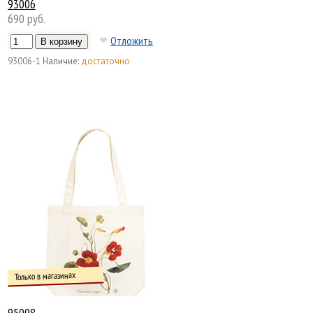
93006
690 руб.
Отложить
93006-1
Наличие:
достаточно
Только в магазинах
95008