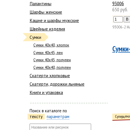
93006
Палантины
650 руб.
Шарфы женские
Кашне и шарфы мужские
93006-2
Н
Швейные изделия
Сумки
Сумки 40х40, хлопок
Сумки
Сумки 40х45, лен
Сумки 40х45, полулен
Сумки 40х40, полулен
Скатерти хлопковые
Скатерти, дорожки льняные
Книги и упаковка
Поиск в каталоге по
Суперцена
тексту
параметрам