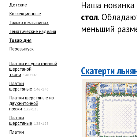
Наша новинка 
Детские
Коллекционные
стол
. Обладаю
Только в магазинах
меньший разме
Тематические изделия
Товар дня
Перевыпуск
Платки из уплотненной
Скатерти льня
шерстяной
ткани
148×148
Платки
шерстяные
146×146
Платки шерстяные из
двухниточной
пряжи
135×135
Платки
шерстяные
125×125
Платки