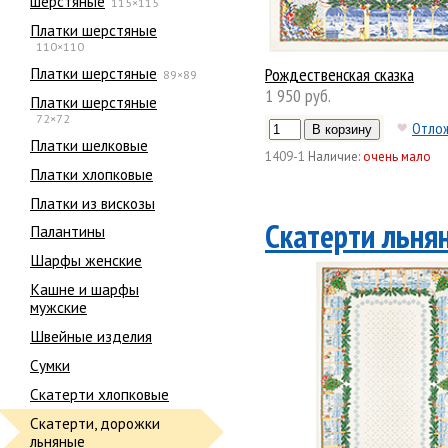
шерстяные
115×115
Платки шерстяные
110×110
Платки шерстяные
Рождественская сказка
89×89
1 950 руб.
Платки шерстяные
72×72
Отло
Платки шелковые
1409-1
Наличие:
очень мало
Платки хлопковые
Платки из вискозы
Скатерти льня
Палантины
Шарфы женские
Кашне и шарфы
мужские
Швейные изделия
Сумки
Скатерти хлопковые
Скатерти, дорожки
льняные