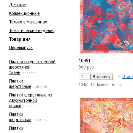
Детские
Коллекционные
Только в магазинах
Тематические изделия
Товар дня
Перевыпуск
10461
Платки из уплотненной
560 руб.
шерстяной
ткани
148×148
Отло
Платки
10461-14
Наличие:
много
шерстяные
146×146
Платки шерстяные из
двухниточной
пряжи
135×135
Платки
шерстяные
125×125
Платки