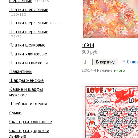
шерстяные
115×115
Платки шерстяные
110×110
Платки шерстяные
89×89
Платки шерстяные
72×72
Платки шелковые
10914
800 руб.
Платки хлопковые
Отло
Платки из вискозы
10914-4
Наличие:
много
Палантины
Шарфы женские
Кашне и шарфы
мужские
Швейные изделия
Сумки
Скатерти хлопковые
Скатерти, дорожки
льняные