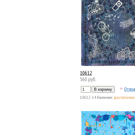
10612
560 руб.
Отло
10612-14
Наличие:
достаточно