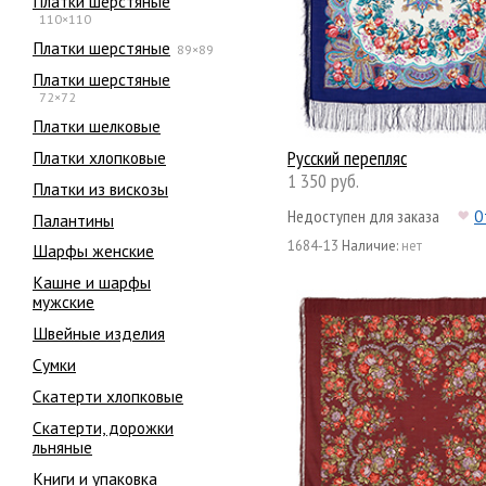
Платки шерстяные
110×110
Платки шерстяные
89×89
Платки шерстяные
72×72
Платки шелковые
Русский перепляс
Платки хлопковые
1 350 руб.
Платки из вискозы
Недоступен для заказа
О
Палантины
1684-13
Наличие:
нет
Шарфы женские
Кашне и шарфы
мужские
Швейные изделия
Сумки
Скатерти хлопковые
Скатерти, дорожки
льняные
Книги и упаковка