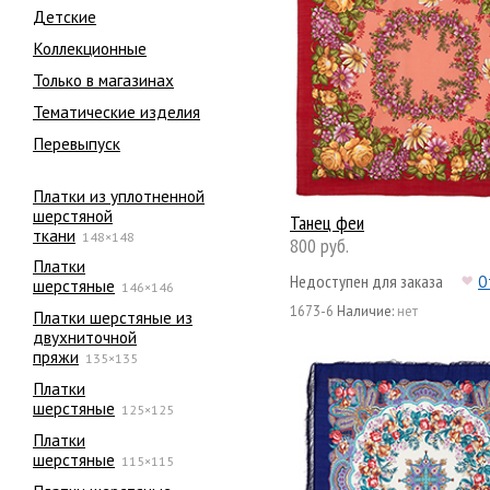
Детские
Коллекционные
Только в магазинах
Тематические изделия
Перевыпуск
Платки из уплотненной
шерстяной
Танец феи
ткани
148×148
800 руб.
Платки
Недоступен для заказа
О
шерстяные
146×146
1673-6
Наличие:
нет
Платки шерстяные из
двухниточной
пряжи
135×135
Платки
шерстяные
125×125
Платки
шерстяные
115×115