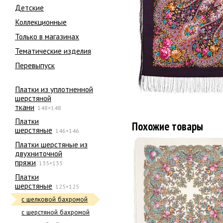
Детские
Коллекционные
Только в магазинах
Тематические изделия
Перевыпуск
Платки из уплотненной
шерстяной
ткани
148×148
Платки
Похожие товары
шерстяные
146×146
Платки шерстяные из
двухниточной
пряжи
135×135
Платки
шерстяные
125×125
с шелковой бахромой
с шерстяной бахромой