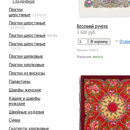
с подрубкой
Платки
шерстяные
115×115
Платки шерстяные
Весенний ручеек
110×110
3 600 руб.
Платки шерстяные
89×89
Отло
Платки шерстяные
72×72
Рисунок
1428-3
Платки шелковые
Наличие:
много
Платки хлопковые
Платки из вискозы
Палантины
Шарфы женские
Кашне и шарфы
мужские
Швейные изделия
Сумки
Скатерти хлопковые