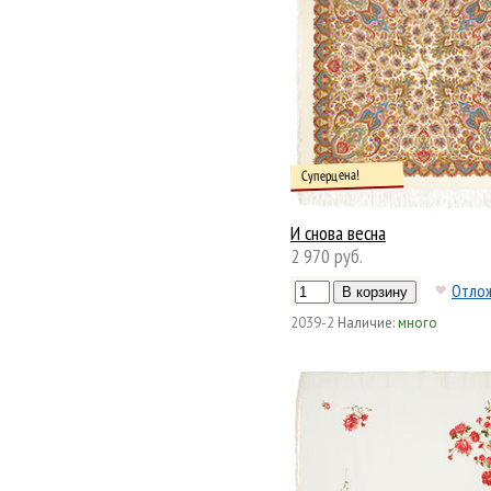
Суперцена!
И снова весна
2 970 руб.
Отло
2039-2
Наличие:
много