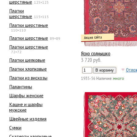
шерстяные
125×125
Платки
шерстяные
115×115
Платки шерстяные
110×110
Акция сайта
Платки шерстяные
89×89
Платки шерстяные
72×72
Ясно солнышко
3 720 руб.
Платки шелковые
Платки хлопковые
Отло
Платки из вискозы
1935-56
Наличие:
много
Палантины
Шарфы женские
Кашне и шарфы
мужские
Швейные изделия
Сумки
Скатерти хлопковые