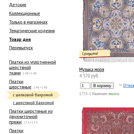
Детские
Коллекционные
Только в магазинах
Тематические изделия
Товар дня
Перевыпуск
Суперцена!
Платки из уплотненной
шерстяной
Музыка моря
ткани
148×148
4 370 руб.
Платки
Отло
шерстяные
146×146
1755-1
Наличие:
много
с шелковой бахромой
с шерстяной бахромой
Платки шерстяные из
двухниточной
пряжи
135×135
Платки