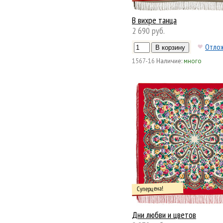
В вихре танца
2 690 руб.
Отло
1567-16
Наличие:
много
Суперцена!
Дни любви и цветов