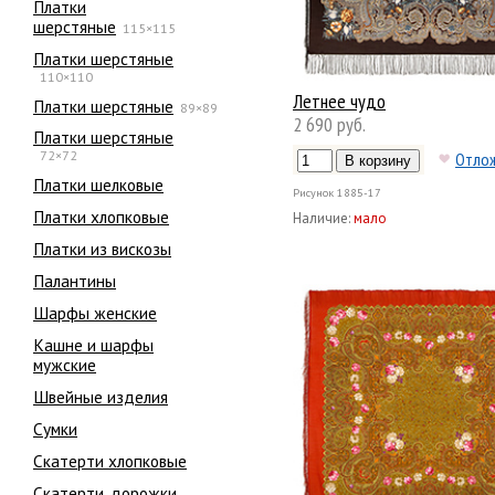
Платки
шерстяные
115×115
Платки шерстяные
110×110
Летнее чудо
Платки шерстяные
89×89
2 690 руб.
Платки шерстяные
72×72
Отло
Платки шелковые
Рисунок
1885-17
Платки хлопковые
Наличие:
мало
Платки из вискозы
Палантины
Шарфы женские
Кашне и шарфы
мужские
Швейные изделия
Сумки
Скатерти хлопковые
Скатерти, дорожки