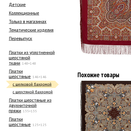
Детские
Коллекционные
Только в магазинах
Тематические изделия
Перевыпуск
Платки из уплотненной
шерстяной
ткани
148×148
Платки
Похожие товары
шерстяные
146×146
с шелковой бахромой
с шерстяной бахромой
Платки шерстяные из
двухниточной
пряжи
135×135
Платки
шерстяные
125×125