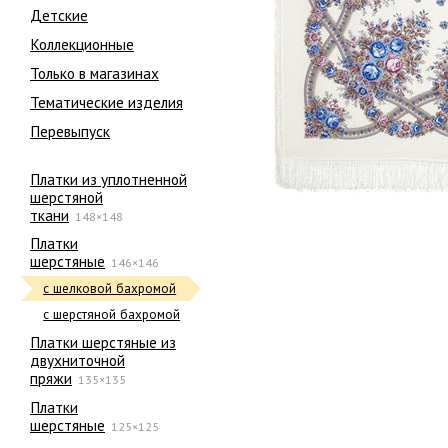
Детские
Коллекционные
Только в магазинах
Тематические изделия
Перевыпуск
Платки из уплотненной
шерстяной
ткани
148×148
Платки
шерстяные
146×146
с шелковой бахромой
с шерстяной бахромой
Платки шерстяные из
двухниточной
пряжи
135×135
Платки
шерстяные
125×125