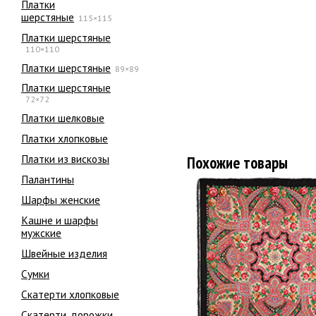
Платки
шерстяные
115×115
Платки шерстяные
110×110
Платки шерстяные
89×89
Платки шерстяные
72×72
Платки шелковые
Платки хлопковые
Платки из вискозы
Похожие товары
Палантины
Шарфы женские
Кашне и шарфы
мужские
Швейные изделия
Сумки
Скатерти хлопковые
Скатерти, дорожки