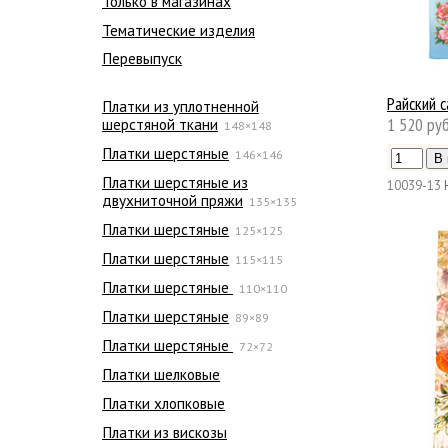
Только в магазинах
Тематические изделия
Перевыпуск
Райский 
Платки из уплотненной
1 520 руб
шерстяной ткани
148×148
Платки шерстяные
146×146
Платки шерстяные из
10039-13
двухниточной пряжи
135×135
Платки шерстяные
125×125
Платки шерстяные
115×115
Платки шерстяные
110×110
Платки шерстяные
89×89
Платки шерстяные
72×72
Платки шелковые
Платки хлопковые
Платки из вискозы