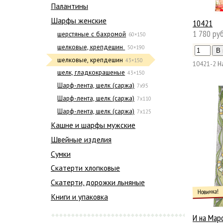
Палантины
Шарфы женские
10421
1 780 руб
шерстяные с бахромой
60×150
шелковые, крепдешин
50×190
шелковые, крепдешин
43×150
10421-2
Н
шелк, гладкокрашеные
43×150
Шарф-лента, шелк (саржа)
7x95
Шарф-лента, шелк (саржа)
7х110
Шарф-лента, шелк (саржа)
7х125
Кашне и шарфы мужские
Швейные изделия
Сумки
Скатерти хлопковые
Скатерти, дорожки льняные
Новинка!
Книги и упаковка
И на Мар