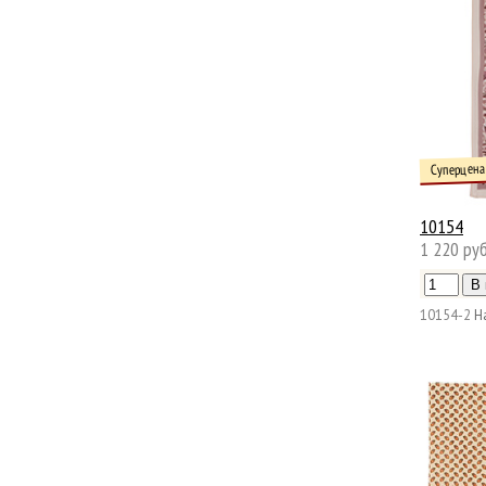
Суперцена
10154
1 220 руб
10154-2
Н