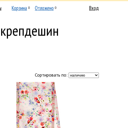
ы
Корзина
Отложено
Вход
0
0
 крепдешин
Сортировать по: