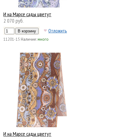
И на Марсе сады цветут
2 070 руб.
Отложить
11201-15
Наличие:
много
И на Марсе сады цветут