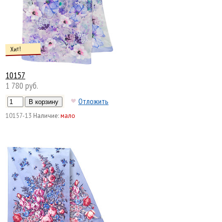
Хит!
10157
1 780 руб.
Отложить
10157-13
Наличие:
мало