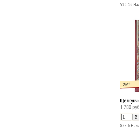
916-16
На
Хит!
Щелкунч
1 780 руб
827-6
Нали