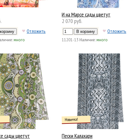
И на Марсе сады цветут
.
2 070 руб.
Отложить
Отложить
аличие:
много
11201-13
Наличие:
много
Новинка!
се сады цветут
Пески Калахари