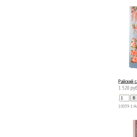
Райский 
1 520 руб
10039-1
Н