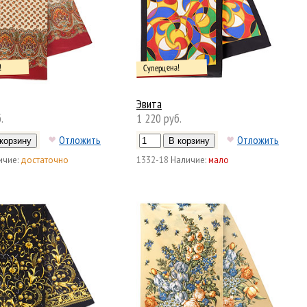
!
Суперцена!
Эвита
.
1 220 руб.
Отложить
Отложить
ичие:
достаточно
1332-18
Наличие:
мало