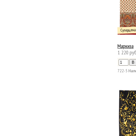
Суперцена
Маркиза
1 220 руб
722-5
Нал