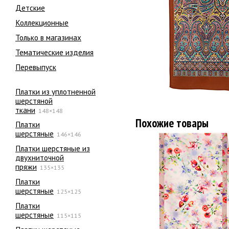
Детские
Коллекционные
Только в магазинах
Тематические изделия
Перевыпуск
Платки из уплотненной
шерстяной
ткани
148×148
Похожие товары
Платки
шерстяные
146×146
Платки шерстяные из
двухниточной
пряжи
135×135
Платки
шерстяные
125×125
Платки
шерстяные
115×115