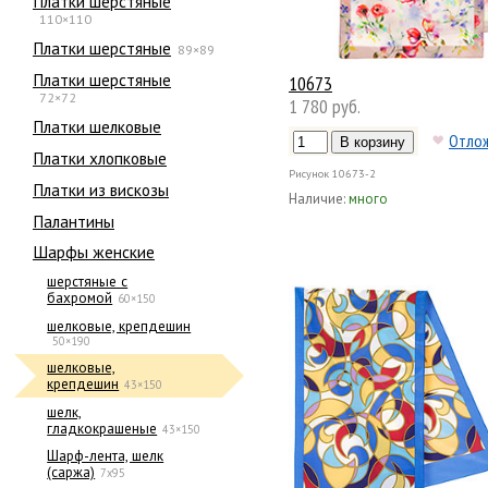
Платки шерстяные
110×110
Платки шерстяные
89×89
Платки шерстяные
10673
72×72
1 780 руб.
Платки шелковые
Отло
Платки хлопковые
Рисунок
10673-2
Платки из вискозы
Наличие:
много
Палантины
Шарфы женские
шерстяные с
бахромой
60×150
шелковые, крепдешин
50×190
шелковые,
крепдешин
43×150
шелк,
гладкокрашеные
43×150
Шарф-лента, шелк
(саржа)
7x95