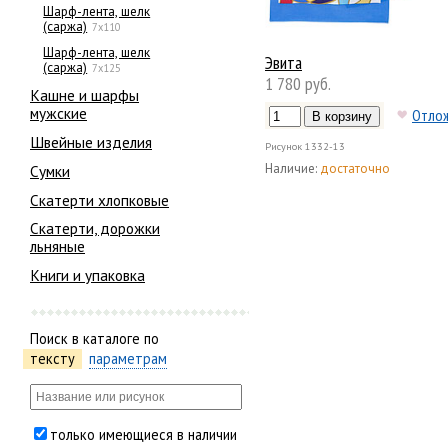
Шарф-лента, шелк
(саржа)
7х110
Шарф-лента, шелк
Эвита
(саржа)
7х125
1 780 руб.
Кашне и шарфы
мужские
Отло
Швейные изделия
Рисунок
1332-13
Наличие:
достаточно
Сумки
Скатерти хлопковые
Скатерти, дорожки
льняные
Книги и упаковка
Поиск в каталоге по
тексту
параметрам
только имеющиеся в наличии