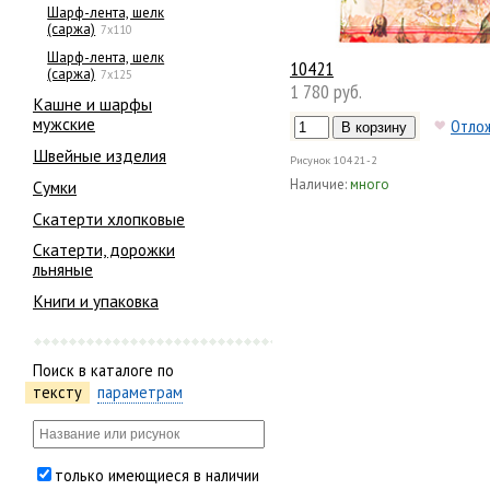
Шарф-лента, шелк
(саржа)
7х110
Шарф-лента, шелк
10421
(саржа)
7х125
1 780 руб.
Кашне и шарфы
мужские
Отло
Швейные изделия
Рисунок
10421-2
Наличие:
много
Сумки
Скатерти хлопковые
Скатерти, дорожки
льняные
Книги и упаковка
Поиск в каталоге по
тексту
параметрам
только имеющиеся в наличии