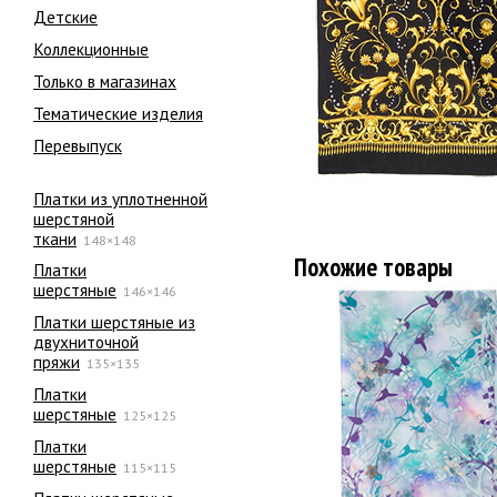
Детские
Коллекционные
Только в магазинах
Тематические изделия
Перевыпуск
Платки из уплотненной
шерстяной
ткани
148×148
Похожие товары
Платки
шерстяные
146×146
Платки шерстяные из
двухниточной
пряжи
135×135
Платки
шерстяные
125×125
Платки
шерстяные
115×115