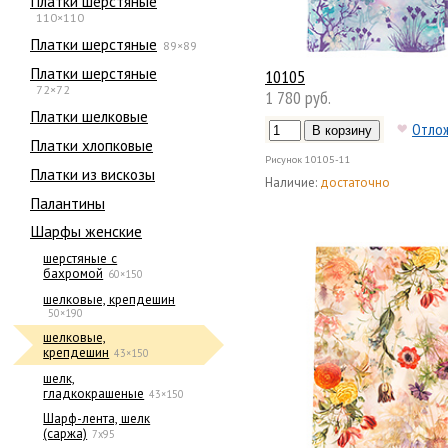
Платки шерстяные
110×110
Платки шерстяные
89×89
Платки шерстяные
10105
72×72
1 780 руб.
Платки шелковые
Отло
Платки хлопковые
Рисунок
10105-11
Платки из вискозы
Наличие:
достаточно
Палантины
Шарфы женские
шерстяные с
бахромой
60×150
шелковые, крепдешин
50×190
шелковые,
крепдешин
43×150
шелк,
гладкокрашеные
43×150
Шарф-лента, шелк
(саржа)
7x95