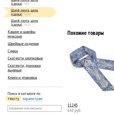
(саржа)
7x95
Шарф-лента, шелк
(саржа)
7х110
Шарф-лента, шелк
(саржа)
7х125
Кашне и шарфы
Похожие товары
мужские
Швейные изделия
Сумки
Скатерти хлопковые
Скатерти, дорожки
льняные
Книги и упаковка
Поиск в каталоге по
тексту
параметрам
11245
630 руб.