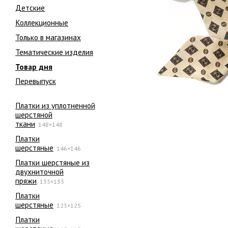
Детские
Коллекционные
Только в магазинах
Тематические изделия
Товар дня
Перевыпуск
Платки из уплотненной
шерстяной
ткани
148×148
Платки
шерстяные
146×146
Платки шерстяные из
двухниточной
пряжи
135×135
Платки
шерстяные
125×125
Платки