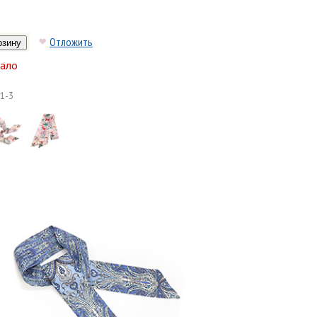
Отложить
ало
1-3