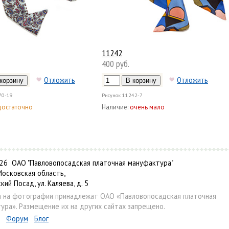
11242
400 руб.
Отложить
Отложить
70-19
Рисунок
11242-7
достаточно
Наличие:
очень мало
6 ОАО "Павловопосадская платочная мануфактура"
Московская область,
ский Посад, ул. Каляева, д. 5
а на фотографии принадлежат ОАО «Павловопосадская платочная
ура». Размещение их на других сайтах запрещено.
Форум
Блог