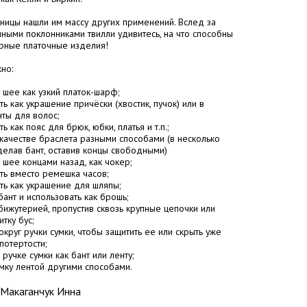
ицы нашли им массу других применений. Вслед за
ными поклонниками твилли удивитесь, на что способны
рные платочные изделия!
но:
а шее как узкий платок-шарф;
ть как украшение причёски (хвостик, пучок) или в
нты для волос;
ть как пояс для брюк, юбки, платья и т.п.;
в качестве браслета разными способами (в несколько
делав бант, оставив концы свободными)
а шее концами назад, как чокер;
ать вместо ремешка часов;
ать как украшение для шляпы;
 бант и использовать как брошь;
 бижутерией, пропустив сквозь крупные цепочки или
тку бус;
округ ручки сумки, чтобы защитить ее или скрыть уже
отертости;
а ручке сумки как бант или ленту;
сумку лентой другими способами.
Макаганчук Инна