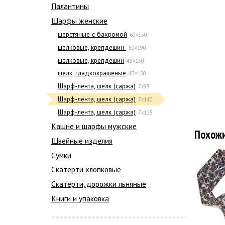
Палантины
Шарфы женские
шерстяные с бахромой
60×150
шелковые, крепдешин
50×190
шелковые, крепдешин
43×150
шелк, гладкокрашеные
43×150
Шарф-лента, шелк (саржа)
7x95
Шарф-лента, шелк (саржа)
7х110
Шарф-лента, шелк (саржа)
7х125
Кашне и шарфы мужские
Похож
Швейные изделия
Сумки
Скатерти хлопковые
Скатерти, дорожки льняные
Книги и упаковка