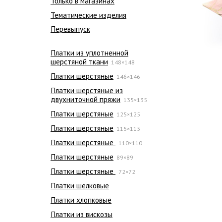
Только в магазинах
Тематические изделия
Перевыпуск
Платки из уплотненной
шерстяной ткани
148×148
Платки шерстяные
146×146
Платки шерстяные из
двухниточной пряжи
135×135
Платки шерстяные
125×125
Платки шерстяные
115×115
Платки шерстяные
110×110
Платки шерстяные
89×89
Платки шерстяные
72×72
Платки шелковые
Платки хлопковые
Платки из вискозы