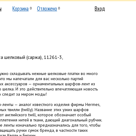
ы
Корзина
Отложено
Вход
0
0
 шелковый (саржа), 11261-3,
ужно складывать нежные шелковые платки во много
 что мы напечатали для вас несколько партий
х аксессуаров — орнаментальных шарфов-лент из
о шелка. И это действительно впечатляющая новость
то следит за миром моды!
-ленты — аналог известного изделия фирмы Hermes,
ых твилли (twilly). Название этих узких шарфов
от английского twill, которое обозначает особый
плетения нитей в ткани, дающий диагональный рубчик.
е ленты изначально предназначались для того, чтобы
защищать ручки сумок бренда, в частности таких
как Келли и Биркин.