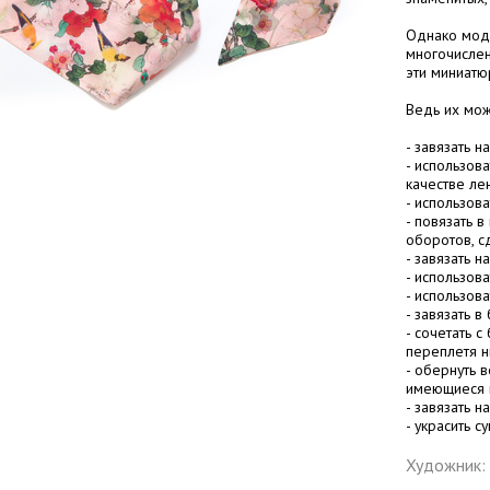
Однако модн
многочислен
эти миниатю
Ведь их мож
- завязать н
- использова
качестве ле
- использова
- повязать 
оборотов, с
- завязать н
- использов
- использов
- завязать в
- сочетать с
переплетя ни
- обернуть в
имеющиеся п
- завязать н
- украсить 
Художник: