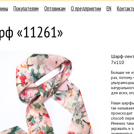
зины
Покупателям
Оптовикам
О предприятии
EN
Контакт
рф «11261»
Шарф-лента
7х110
Больше не н
раз, потому
ультрамодны
натуральног
для всех, к
Наши шарфы
так называем
происходит 
способ пере
Именно таки
украшать и 
знаменитых, 