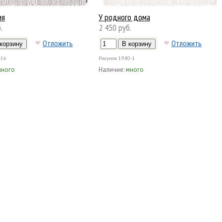
ия
У родного дома
.
2 450 руб.
Отложить
Отложить
-16
Рисунок
1980-1
много
Наличие:
много