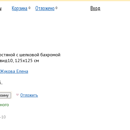
ы
Корзина
Отложено
Вход
0
0
рстяной с шелковой бахромой
 вид10, 125х125 см
Жукова Елена
б.
Отложить
ного
-10