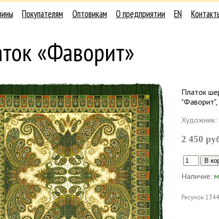
зины
Покупателям
Оптовикам
О предприятии
EN
Контакт
аток «Фаворит»
Платок ше
"Фаворит",
Художник:
2 450 ру
Наличие:
м
Рисунок
1344