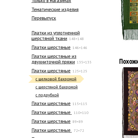
Только в магазинах
Тематические изделия
Перевыпуск
Платки из уплотненной
шерстяной ткани
148×148
Платки шерстяные
146×146
Платки шерстяные из
Похож
двухниточной пряжи
135×135
Платки шерстяные
125×125
с шелковой бахромой
с шерстяной бахромой
с подрубкой
Платки шерстяные
115×115
Платки шерстяные
110×110
Платки шерстяные
89×89
Платки шерстяные
72×72