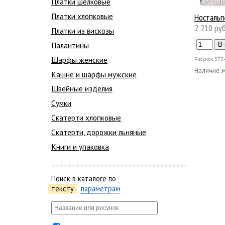
Платки шелковые
Платки хлопковые
Ностальг
2 210 руб
Платки из вискозы
Палантины
Шарфы женские
Рисунок
573
Наличие:
Кашне и шарфы мужские
Швейные изделия
Сумки
Скатерти хлопковые
Скатерти, дорожки льняные
Книги и упаковка
Поиск в каталоге по
тексту
параметрам