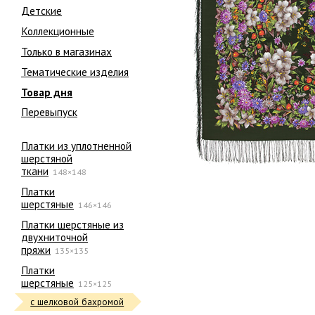
Детские
Коллекционные
Только в магазинах
Тематические изделия
Товар дня
Перевыпуск
Платки из уплотненной
шерстяной
ткани
148×148
Платки
шерстяные
146×146
Платки шерстяные из
двухниточной
пряжи
135×135
Платки
шерстяные
125×125
с шелковой бахромой