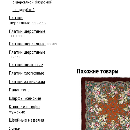
с шерстяной бахромой
с подрубкой
Платки
шерстяные
115×115
Платки шерстяные
110×110
Платки шерстяные
89×89
Платки шерстяные
72×72
Платки шелковые
Похожие товары
Платки хлопковые
Платки из вискозы
Палантины
Шарфы женские
Кашне и шарфы
мужские
Швейные изделия
Сумки