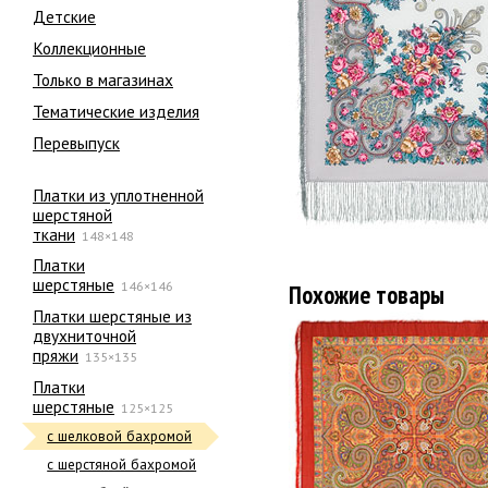
Детские
Коллекционные
Только в магазинах
Тематические изделия
Перевыпуск
Платки из уплотненной
шерстяной
ткани
148×148
Платки
шерстяные
146×146
Похожие товары
Платки шерстяные из
двухниточной
пряжи
135×135
Платки
шерстяные
125×125
с шелковой бахромой
с шерстяной бахромой