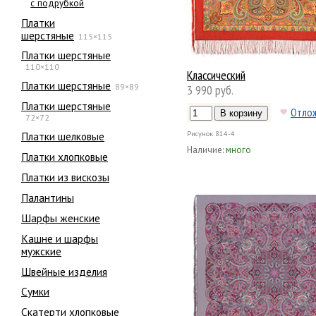
с подрубкой
Платки
шерстяные
115×115
Платки шерстяные
110×110
Классический
Платки шерстяные
89×89
3 990 руб.
Платки шерстяные
Отло
72×72
Платки шелковые
Рисунок
814-4
Наличие:
много
Платки хлопковые
Платки из вискозы
Палантины
Шарфы женские
Кашне и шарфы
мужские
Швейные изделия
Сумки
Скатерти хлопковые