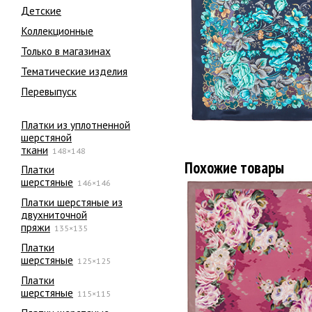
Детские
Коллекционные
Только в магазинах
Тематические изделия
Перевыпуск
Платки из уплотненной
шерстяной
ткани
148×148
Похожие товары
Платки
шерстяные
146×146
Платки шерстяные из
двухниточной
пряжи
135×135
Платки
шерстяные
125×125
Платки
шерстяные
115×115