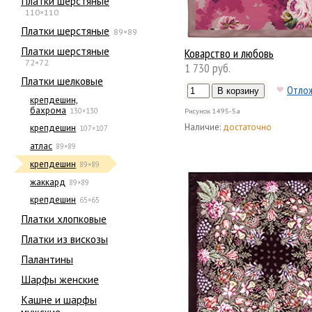
Платки шерстяные
110×110
Платки шерстяные
89×89
Платки шерстяные
Коварство и любовь
72×72
1 730 руб.
Платки шелковые
Отло
крепдешин,
бахрома
130×130
Рисунок
1495-5а
Наличие:
достаточно
крепдешин
107×107
атлас
89×89
крепдешин
89×89
жаккард
89×89
крепдешин
65×65
Платки хлопковые
Платки из вискозы
Палантины
Шарфы женские
Кашне и шарфы