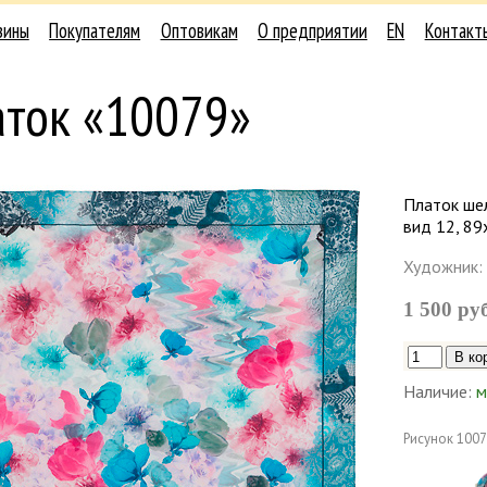
зины
Покупателям
Оптовикам
О предприятии
EN
Контакт
аток «10079»
Платок шел
вид 12, 89
Художник:
1 500 ру
Наличие:
м
Рисунок
1007