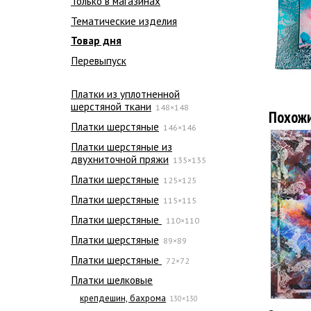
Только в магазинах
Тематические изделия
Товар дня
Перевыпуск
Платки из уплотненной
шерстяной ткани
148×148
Похож
Платки шерстяные
146×146
Платки шерстяные из
двухниточной пряжи
135×135
Платки шерстяные
125×125
Платки шерстяные
115×115
Платки шерстяные
110×110
Платки шерстяные
89×89
Платки шерстяные
72×72
Платки шелковые
крепдешин, бахрома
130×130