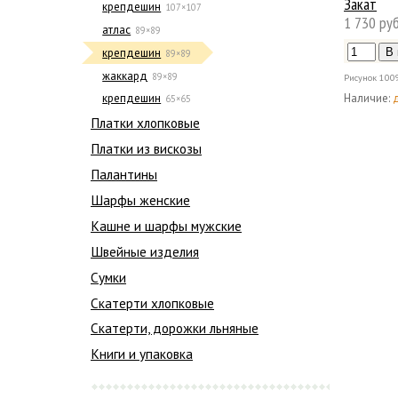
Закат
крепдешин
107×107
1 730 руб
атлас
89×89
крепдешин
89×89
жаккард
89×89
Рисунок
100
Наличие:
крепдешин
65×65
Платки хлопковые
Платки из вискозы
Палантины
Шарфы женские
Кашне и шарфы мужские
Швейные изделия
Сумки
Скатерти хлопковые
Скатерти, дорожки льняные
Книги и упаковка