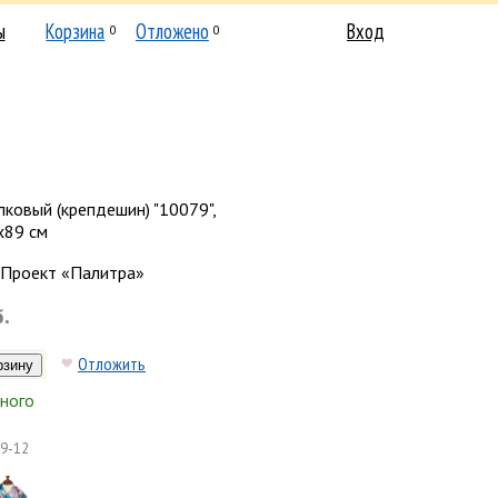
ы
Корзина
Отложено
Вход
0
0
ковый (крепдешин) "10079",
х89 см
Проект «Палитра»
б.
Отложить
ного
9-12