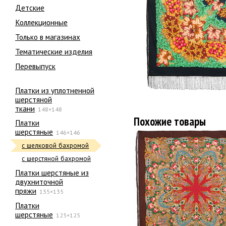
Детские
Коллекционные
Только в магазинах
Тематические изделия
Перевыпуск
Платки из уплотненной
шерстяной
ткани
148×148
Похожие товары
Платки
шерстяные
146×146
с шелковой бахромой
с шерстяной бахромой
Платки шерстяные из
двухниточной
пряжи
135×135
Платки
шерстяные
125×125