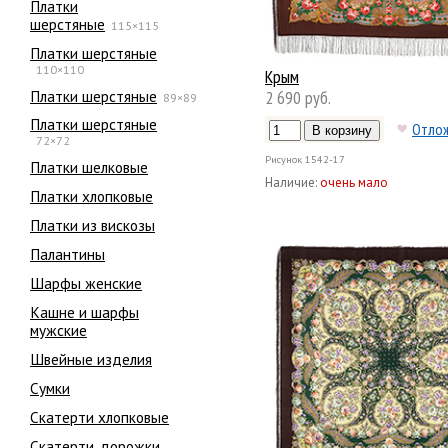
Платки
шерстяные
115×115
Платки шерстяные
110×110
Крым
Платки шерстяные
2 690 руб.
89×89
Платки шерстяные
Отло
72×72
Рисунок
1542-17
Платки шелковые
Наличие:
очень мало
Платки хлопковые
Платки из вискозы
Палантины
Шарфы женские
Кашне и шарфы
мужские
Швейные изделия
Сумки
Скатерти хлопковые
Скатерти, дорожки