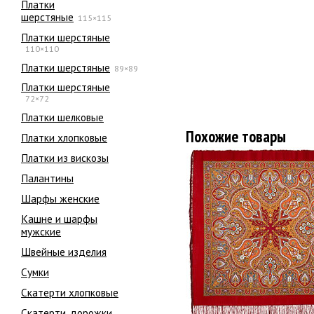
Платки
шерстяные
115×115
Платки шерстяные
110×110
Платки шерстяные
89×89
Платки шерстяные
72×72
Платки шелковые
Похожие товары
Платки хлопковые
Платки из вискозы
Палантины
Шарфы женские
Кашне и шарфы
мужские
Швейные изделия
Сумки
Скатерти хлопковые
Скатерти, дорожки