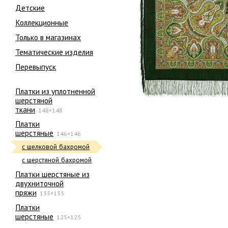
Детские
Коллекционные
Только в магазинах
Тематические изделия
Перевыпуск
Платки из уплотненной
шерстяной
ткани
148×148
Платки
шерстяные
146×146
с шелковой бахромой
с шерстяной бахромой
Платки шерстяные из
двухниточной
пряжи
135×135
Платки
шерстяные
125×125