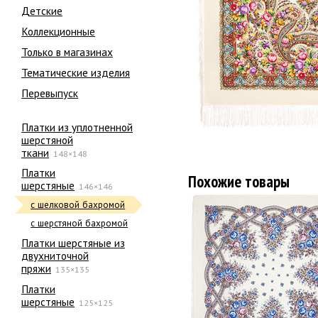
Детские
Коллекционные
Только в магазинах
Тематические изделия
Перевыпуск
Платки из уплотненной
шерстяной
ткани
148×148
Платки
Похожие товары
шерстяные
146×146
с шелковой бахромой
с шерстяной бахромой
Платки шерстяные из
двухниточной
пряжи
135×135
Платки
шерстяные
125×125