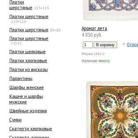
Платки
шерстяные
115×115
Платки шерстяные
110×110
Аромат лета
Платки шерстяные
89×89
4 850 руб.
Платки шерстяные
72×72
Отло
Платки шелковые
Рисунок
1432-2
Платки хлопковые
Наличие:
много
Платки из вискозы
Палантины
Шарфы женские
Кашне и шарфы
мужские
Швейные изделия
Сумки
Скатерти хлопковые
Скатерти, дорожки