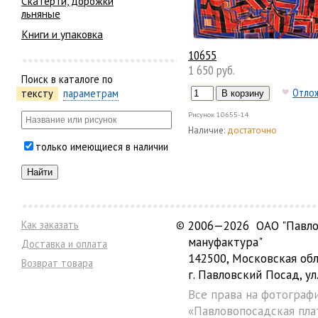
Скатерти, дорожки
льняные
Книги и упаковка
10655
1 650 руб.
Поиск в каталоге по
Отло
тексту
параметрам
Рисунок
10655-14
Наличие:
достаточно
только имеющиеся в наличии
Как заказать
©
2006—2026 ОАО "Павло
мануфактура"
Доставка и оплата
142500, Московская обл
Возврат товара
г. Павловский Посад, ул.
Все права на фотограф
«Павловопосадская пла