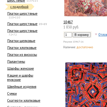
шерстяные
115×115
с подрубкой
Платки шерстяные
110×110
10467
Платки шерстяные
89×89
1 830 руб.
Платки шерстяные
Отло
72×72
Платки шелковые
Рисунок
10467-16
Наличие:
достаточно
Платки хлопковые
Платки из вискозы
Палантины
Шарфы женские
Кашне и шарфы
мужские
Швейные изделия
Сумки
Скатерти хлопковые