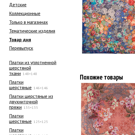
Детские
Коллекционные
Только в магазинах
Тематические изделия
Товар дня
Перевыпуск
Платки из уплотненной
шерстяной
ткани
148×148
Похожие товары
Платки
шерстяные
146×146
Платки шерстяные из
двухниточной
пряжи
135×135
Платки
шерстяные
125×125
Платки