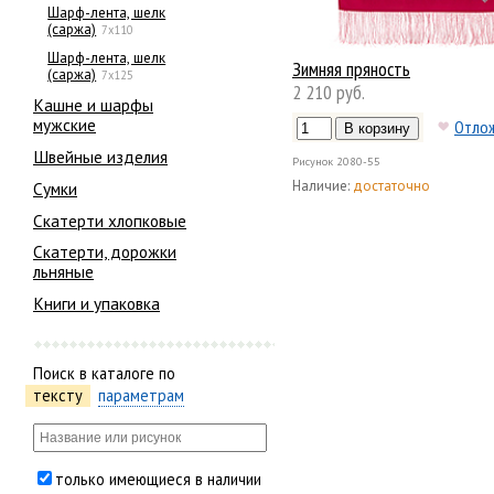
Шарф-лента, шелк
(саржа)
7х110
Шарф-лента, шелк
Зимняя пряность
(саржа)
7х125
2 210 руб.
Кашне и шарфы
мужские
Отло
Швейные изделия
Рисунок
2080-55
Наличие:
достаточно
Сумки
Скатерти хлопковые
Скатерти, дорожки
льняные
Книги и упаковка
Поиск в каталоге по
тексту
параметрам
только имеющиеся в наличии