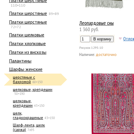
Платки шерстяные
110×110
Платки шерстяные
89×89
Платки шерстяные
Леопардовые сны
72×72
1 360 руб.
Платки шелковые
Отло
Платки хлопковые
Рисунок
1295-10
Платки из вискозы
Наличие:
достаточно
Палантины
Шарфы женские
шерстяные с
бахромой
60×150
шелковые, крепдешин
50×190
шелковые,
крепдешин
43×150
шелк,
гладкокрашеные
43×150
Шарф-лента, шелк
(саржа)
7x95