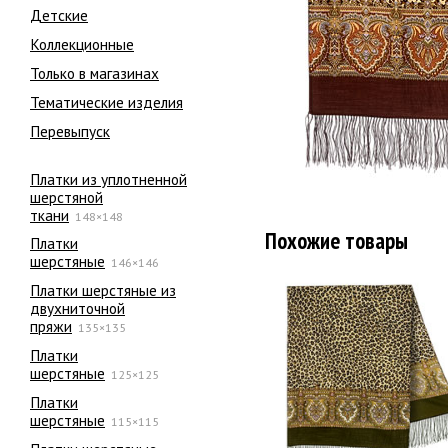
Детские
Коллекционные
Только в магазинах
Тематические изделия
Перевыпуск
Платки из уплотненной
шерстяной
ткани
148×148
Похожие товары
Платки
шерстяные
146×146
Платки шерстяные из
двухниточной
пряжи
135×135
Платки
шерстяные
125×125
Платки
шерстяные
115×115