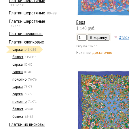
Платки шерстяные
110×110
Платки шерстяные
89×89
Платки шерстяные
Вера
72×72
1 140 руб.
Платки шелковые
Отло
Платки хлопковые
Рисунок
516-13
саржа
146×146
Наличие:
достаточно
батист
115×115
саржа
80×80
саржа
80х80
полотно
76×76
саржа
75×75
саржа
72×72
полотно
71×71
батист
70×70
батист
65×65
Платки из вискозы