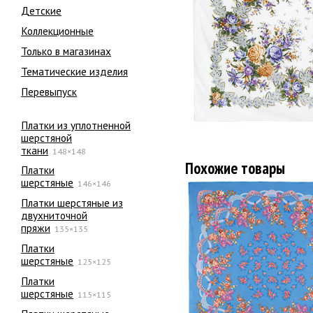
Детские
Коллекционные
Только в магазинах
Тематические изделия
Перевыпуск
Платки из уплотненной
шерстяной
ткани
148×148
Похожие товары
Платки
шерстяные
146×146
Платки шерстяные из
двухниточной
пряжи
135×135
Платки
шерстяные
125×125
Платки
шерстяные
115×115