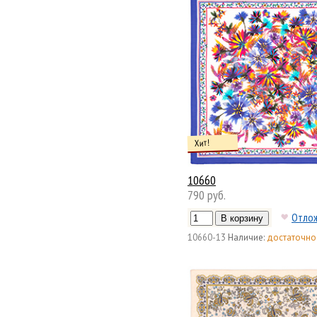
Хит!
10660
790 руб.
Отло
10660-13
Наличие:
достаточно