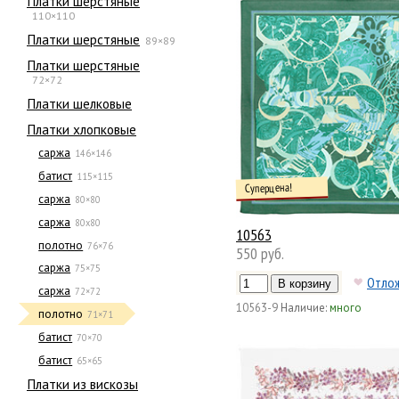
Платки шерстяные
110×110
Платки шерстяные
89×89
Платки шерстяные
72×72
Платки шелковые
Платки хлопковые
саржа
146×146
батист
115×115
Суперцена!
саржа
80×80
саржа
80х80
10563
полотно
76×76
550 руб.
саржа
75×75
Отло
саржа
72×72
10563-9
Наличие:
много
полотно
71×71
батист
70×70
батист
65×65
Платки из вискозы