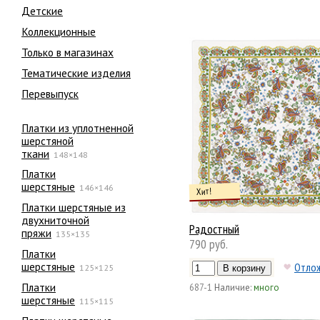
Детские
Коллекционные
Только в магазинах
Тематические изделия
Перевыпуск
Платки из уплотненной
шерстяной
ткани
148×148
Платки
шерстяные
146×146
Хит!
Платки шерстяные из
двухниточной
Радостный
пряжи
135×135
790 руб.
Платки
шерстяные
Отло
125×125
Платки
687-1
Наличие:
много
шерстяные
115×115