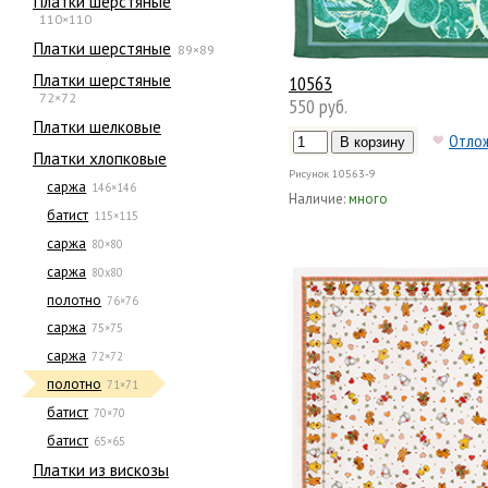
Платки шерстяные
110×110
Платки шерстяные
89×89
Платки шерстяные
10563
72×72
550 руб.
Платки шелковые
Отло
Платки хлопковые
Рисунок
10563-9
саржа
146×146
Наличие:
много
батист
115×115
саржа
80×80
саржа
80х80
полотно
76×76
саржа
75×75
саржа
72×72
полотно
71×71
батист
70×70
батист
65×65
Платки из вискозы