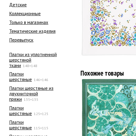
Детские
Коллекционные
Только в магазинах
Тематические изделия
Перевыпуск
Платки из уплотненной
шерстяной
ткани
148×148
Похожие товары
Платки
шерстяные
146×146
Платки шерстяные из
двухниточной
пряжи
135×135
Платки
шерстяные
125×125
Платки
шерстяные
115×115