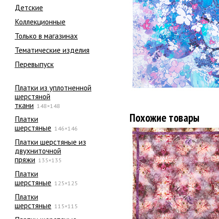
Детские
Коллекционные
Только в магазинах
Тематические изделия
Перевыпуск
Платки из уплотненной
шерстяной
ткани
148×148
Похожие товары
Платки
шерстяные
146×146
Платки шерстяные из
двухниточной
пряжи
135×135
Платки
шерстяные
125×125
Платки
шерстяные
115×115