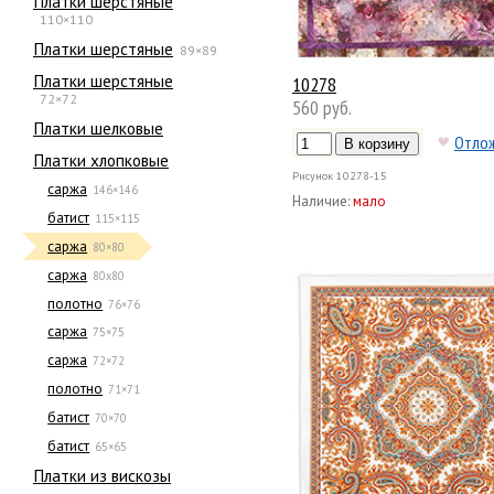
Платки шерстяные
110×110
Платки шерстяные
89×89
Платки шерстяные
10278
72×72
560 руб.
Платки шелковые
Отло
Платки хлопковые
Рисунок
10278-15
саржа
146×146
Наличие:
мало
батист
115×115
саржа
80×80
саржа
80х80
полотно
76×76
саржа
75×75
саржа
72×72
полотно
71×71
батист
70×70
батист
65×65
Платки из вискозы