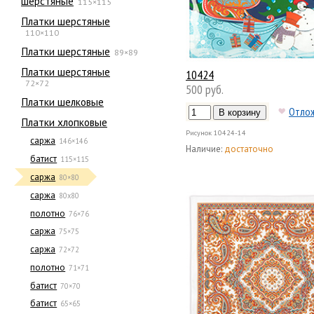
шерстяные
115×115
Платки шерстяные
110×110
Платки шерстяные
89×89
Платки шерстяные
10424
72×72
500 руб.
Платки шелковые
Отло
Платки хлопковые
Рисунок
10424-14
саржа
146×146
Наличие:
достаточно
батист
115×115
саржа
80×80
саржа
80х80
полотно
76×76
саржа
75×75
саржа
72×72
полотно
71×71
батист
70×70
батист
65×65