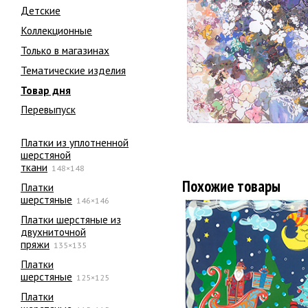
Детские
Коллекционные
Только в магазинах
Тематические изделия
Товар дня
Перевыпуск
Платки из уплотненной
шерстяной
ткани
148×148
Похожие товары
Платки
шерстяные
146×146
Платки шерстяные из
двухниточной
пряжи
135×135
Платки
шерстяные
125×125
Платки