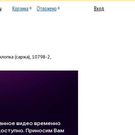
ы
Корзина
Отложено
Вход
0
0
хлопка (саржа), 10798-2,