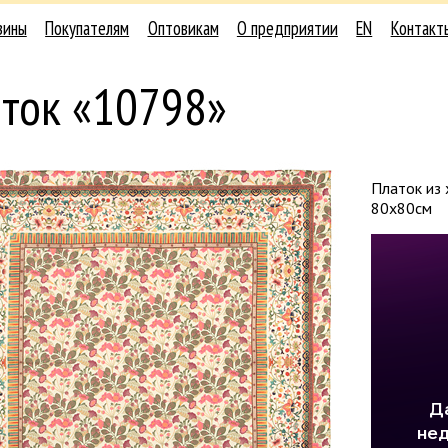
зины
Покупателям
Оптовикам
О предприятии
EN
Контакт
аток «10798»
Платок из 
80х80см