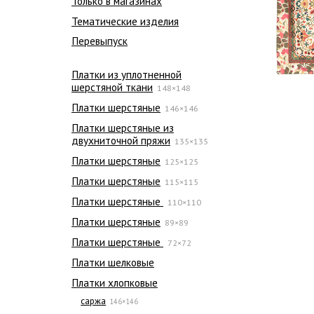
Только в магазинах
Тематические изделия
Перевыпуск
Платки из уплотненной
шерстяной ткани
148×148
Платки шерстяные
146×146
Платки шерстяные из
двухниточной пряжи
135×135
Платки шерстяные
125×125
Платки шерстяные
115×115
Платки шерстяные
110×110
Платки шерстяные
89×89
Платки шерстяные
72×72
Платки шелковые
Платки хлопковые
саржа
146×146