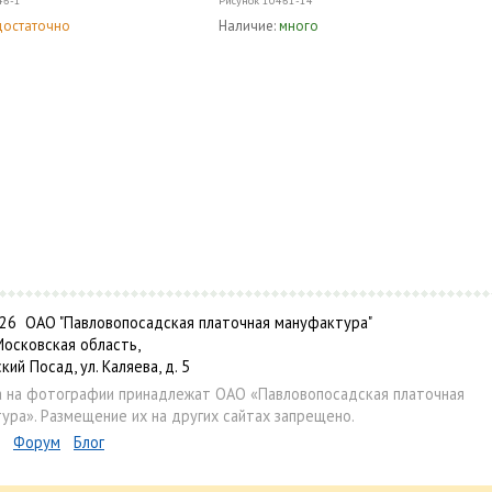
46-1
Рисунок
10461-14
достаточно
Наличие:
много
6 ОАО "Павловопосадская платочная мануфактура"
Московская область,
ский Посад, ул. Каляева, д. 5
а на фотографии принадлежат ОАО «Павловопосадская платочная
ура». Размещение их на других сайтах запрещено.
Форум
Блог