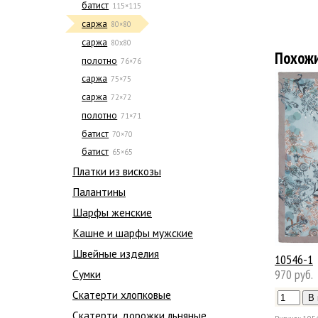
батист
115×115
саржа
80×80
саржа
80х80
Похож
полотно
76×76
саржа
75×75
саржа
72×72
полотно
71×71
батист
70×70
батист
65×65
Платки из вискозы
Палантины
Шарфы женские
Кашне и шарфы мужские
Швейные изделия
10546-1
970 руб.
Сумки
Скатерти хлопковые
Скатерти, дорожки льняные