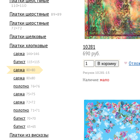
Платки шерстяные
110×110
Платки шерстяные
89×89
Платки шерстяные
72×72
Платки шелковые
Платки хлопковые
10281
690 руб.
саржа
146×146
батист
115×115
Отло
саржа
80×80
Рисунок
10281-15
саржа
80х80
Наличие:
мало
полотно
76×76
саржа
75×75
саржа
72×72
полотно
71×71
батист
70×70
батист
65×65
Платки из вискозы