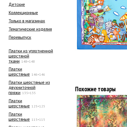
Детские
Коллекционные
Только в магазинах
Тематические изделия
Перевыпуск
Платки из уплотненной
шерстяной
ткани
148×148
Платки
шерстяные
146×146
Платки шерстяные из
двухниточной
Похожие товары
пряжи
135×135
Платки
шерстяные
125×125
Платки
шерстяные
115×115