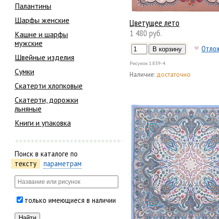
Палантины
Шарфы женские
Цветущее лето
1 480 руб.
Кашне и шарфы
мужские
Отло
Швейные изделия
Рисунок
1839-4
Сумки
Наличие:
достаточно
Скатерти хлопковые
Скатерти, дорожки
льняные
Книги и упаковка
Поиск в каталоге по
тексту
параметрам
только имеющиеся в наличии