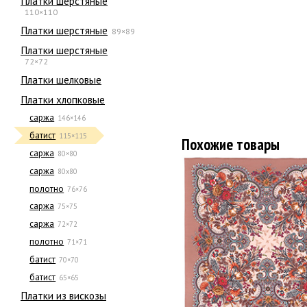
Платки шерстяные
110×110
Платки шерстяные
89×89
Платки шерстяные
72×72
Платки шелковые
Платки хлопковые
саржа
146×146
батист
115×115
Похожие товары
саржа
80×80
саржа
80х80
полотно
76×76
саржа
75×75
саржа
72×72
полотно
71×71
батист
70×70
батист
65×65
Платки из вискозы