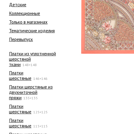
Детские
Коллекционные
Только в магазинах
Тематические изделия
Перевыпуск
Платки из уплотненной
шерстяной
ткани
148×148
Платки
шерстяные
146×146
Платки шерстяные из
двухниточной
пряжи
135×135
Платки
шерстяные
125×125
Платки
шерстяные
115×115