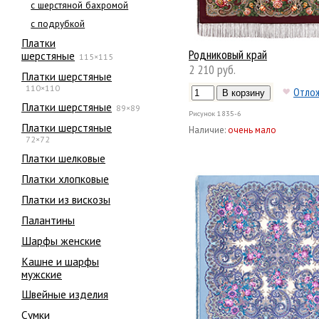
с шерстяной бахромой
с подрубкой
Платки
Родниковый край
шерстяные
115×115
2 210 руб.
Платки шерстяные
110×110
Отло
Платки шерстяные
89×89
Рисунок
1835-6
Платки шерстяные
Наличие:
очень мало
72×72
Платки шелковые
Платки хлопковые
Платки из вискозы
Палантины
Шарфы женские
Кашне и шарфы
мужские
Швейные изделия
Сумки