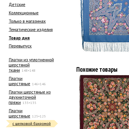
Детские
Коллекционные
Только в магазинах
Тематические изделия
Товар дня
Перевыпуск
Платки из уплотненной
шерстяной
Похожие товары
ткани
148×148
Платки
шерстяные
146×146
Платки шерстяные из
двухниточной
пряжи
135×135
Платки
шерстяные
125×125
с шелковой бахромой