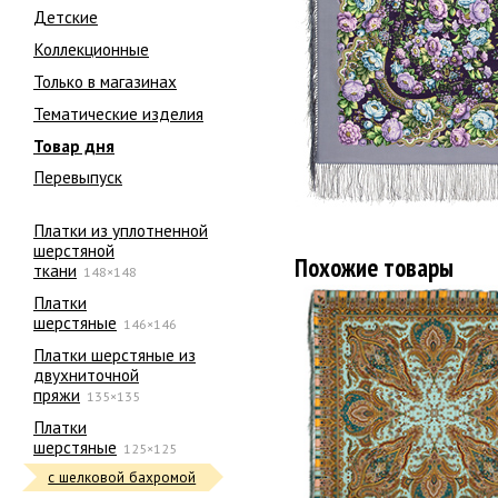
Детские
Коллекционные
Только в магазинах
Тематические изделия
Товар дня
Перевыпуск
Платки из уплотненной
шерстяной
Похожие товары
ткани
148×148
Платки
шерстяные
146×146
Платки шерстяные из
двухниточной
пряжи
135×135
Платки
шерстяные
125×125
с шелковой бахромой