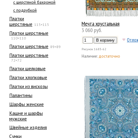
с шерстяной бахромой
с подрубкой
Платки
Мечта хрустальная
шерстяные
115×115
3 060 руб.
Платки шерстяные
110×110
Отло
Платки шерстяные
89×89
Рисунок
1683-62
Платки шерстяные
Наличие:
достаточно
72×72
Платки шелковые
Платки хлопковые
Платки из вискозы
Палантины
Шарфы женские
Кашне и шарфы
мужские
Швейные изделия
Сумки