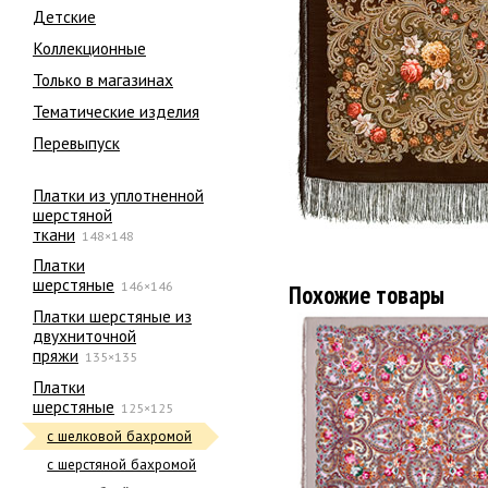
Детские
Коллекционные
Только в магазинах
Тематические изделия
Перевыпуск
Платки из уплотненной
шерстяной
ткани
148×148
Платки
шерстяные
146×146
Похожие товары
Платки шерстяные из
двухниточной
пряжи
135×135
Платки
шерстяные
125×125
с шелковой бахромой
с шерстяной бахромой