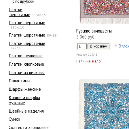
с подрубкой
Платки
шерстяные
115×115
Платки шерстяные
110×110
Русские самоцветы
Платки шерстяные
89×89
3 060 руб.
Платки шерстяные
Отло
72×72
Платки шелковые
Рисунок
2130-1
Наличие:
мало
Платки хлопковые
Платки из вискозы
Палантины
Шарфы женские
Кашне и шарфы
мужские
Швейные изделия
Сумки
Скатерти хлопковые