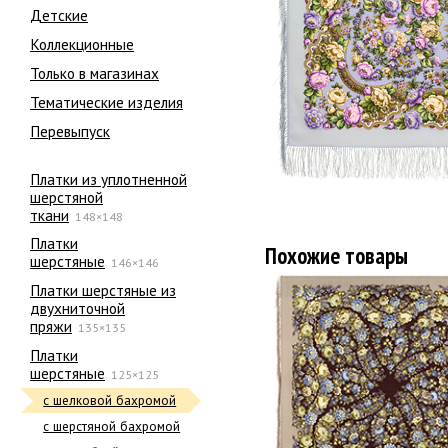
Детские
Коллекционные
Только в магазинах
Тематические изделия
Перевыпуск
Платки из уплотненной
шерстяной
ткани
148×148
Платки
Похожие товары
шерстяные
146×146
Платки шерстяные из
двухниточной
пряжи
135×135
Платки
шерстяные
125×125
с шелковой бахромой
с шерстяной бахромой