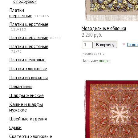
с подрубкой
Платки
шерстяные
115×115
Платки шерстяные
Молодильные яблочки
110×110
2 230 руб.
Платки шерстяные
89×89
Отло
Платки шерстяные
72×72
Рисунок
1944-2
Платки шелковые
Наличие:
много
Платки хлопковые
Платки из вискозы
Палантины
Шарфы женские
Кашне и шарфы
мужские
Швейные изделия
Сумки
Скатерти хлопковые