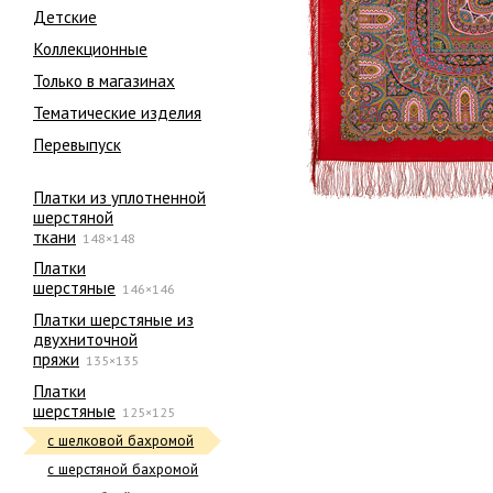
Детские
Коллекционные
Только в магазинах
Тематические изделия
Перевыпуск
Платки из уплотненной
шерстяной
ткани
148×148
Платки
шерстяные
146×146
Платки шерстяные из
двухниточной
пряжи
135×135
Платки
шерстяные
125×125
с шелковой бахромой
с шерстяной бахромой