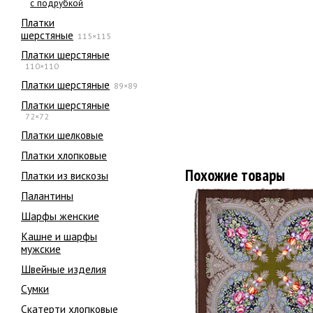
с подрубкой
Платки
шерстяные
115×115
Платки шерстяные
110×110
Платки шерстяные
89×89
Платки шерстяные
72×72
Платки шелковые
Платки хлопковые
Похожие товары
Платки из вискозы
Палантины
Шарфы женские
Кашне и шарфы
мужские
Швейные изделия
Сумки
Скатерти хлопковые