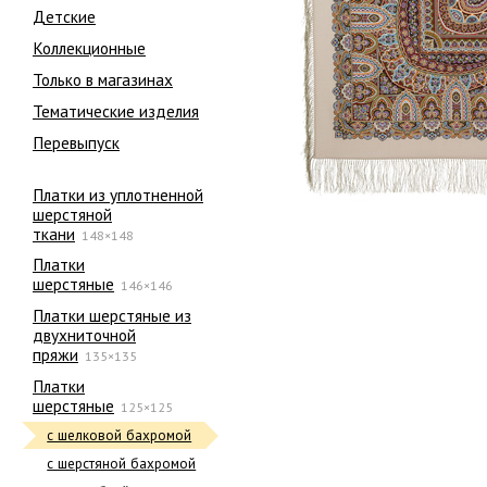
Детские
Коллекционные
Только в магазинах
Тематические изделия
Перевыпуск
Платки из уплотненной
шерстяной
ткани
148×148
Платки
шерстяные
146×146
Платки шерстяные из
двухниточной
пряжи
135×135
Платки
шерстяные
125×125
с шелковой бахромой
с шерстяной бахромой