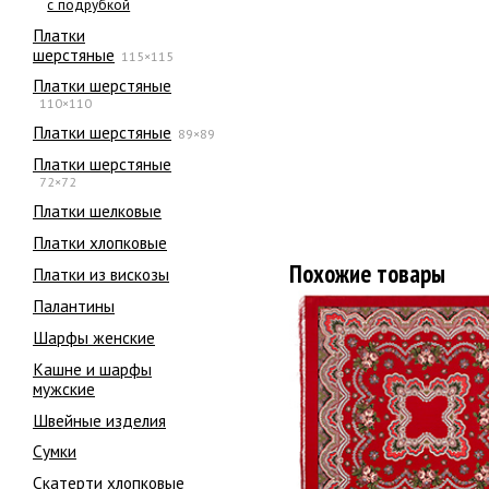
с подрубкой
Платки
шерстяные
115×115
Платки шерстяные
110×110
Платки шерстяные
89×89
Платки шерстяные
72×72
Платки шелковые
Платки хлопковые
Похожие товары
Платки из вискозы
Палантины
Шарфы женские
Кашне и шарфы
мужские
Швейные изделия
Сумки
Скатерти хлопковые