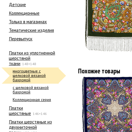
Детские
Коллекционные
Только в магазинах
Тематические изделия
Перевыпуск
Платки из уплотненной
шерстяной
ткани
148×148
Похожие товары
многоцветные с
шелковой вязаной
бахромой
с шелковой вязаной
бахромой
Коллекционная серия
Платки
шерстяные
146×146
Платки шерстяные из
двухниточной