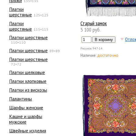
пряжи
135×135
Платки
шерстяные
125×125
Старый замок
Платки
шерстяные
5 100 руб.
115×115
Платки шерстяные
Отло
110×110
Рисунок
947-14
Платки шерстяные
89×89
Наличие:
достаточно
Платки шерстяные
72×72
Платки шелковые
Платки хлопковые
Платки из вискозы
Палантины
Шарфы женские
Кашне и шарфы
мужские
Швейные изделия