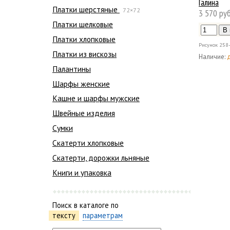
Галина
Платки шерстяные
72×72
3 570 руб
Платки шелковые
Платки хлопковые
Рисунок
258
Платки из вискозы
Наличие:
Палантины
Шарфы женские
Кашне и шарфы мужские
Швейные изделия
Сумки
Скатерти хлопковые
Скатерти, дорожки льняные
Книги и упаковка
Поиск в каталоге по
тексту
параметрам