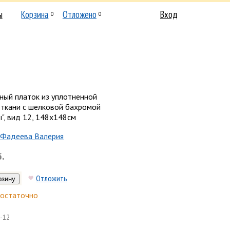
ы
Корзина
Отложено
Вход
0
0
ный платок из уплотненной
 ткани с шелковой бахромой
", вид 12, 148х148см
Фадеева Валерия
б.
Отложить
остаточно
-12