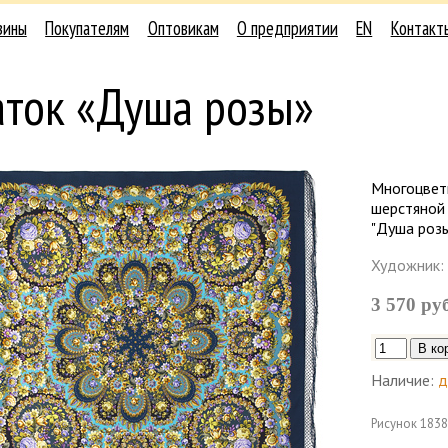
зины
Покупателям
Оптовикам
О предприятии
EN
Контакт
аток «Душа розы»
Многоцвет
шерстяной
"Душа розы
Художник:
3 570 ру
Наличие:
д
Рисунок
1838