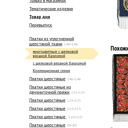
Только в магазинах
Тематические изделия
Товар дня
Перевыпуск
Платки из уплотненной
шерстяной ткани
148×148
Похож
многоцветные с шелковой
вязаной бахромой
с шелковой вязаной бахромой
Коллекционная серия
Платки шерстяные
146×146
Платки шерстяные из
двухниточной пряжи
135×135
Платки шерстяные
125×125
Платки шерстяные
115×115
Платки шерстяные
110×110
Платки шерстяные
89×89