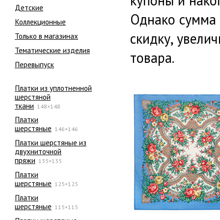
купоны и нако
Детские
Однако сумма 
Коллекционные
скидку, увели
Только в магазинах
Тематические изделия
товара.
Перевыпуск
Платки из уплотненной
шерстяной
ткани
148×148
Платки
шерстяные
146×146
Платки шерстяные из
двухниточной
пряжи
135×135
Платки
шерстяные
125×125
Платки
шерстяные
115×115