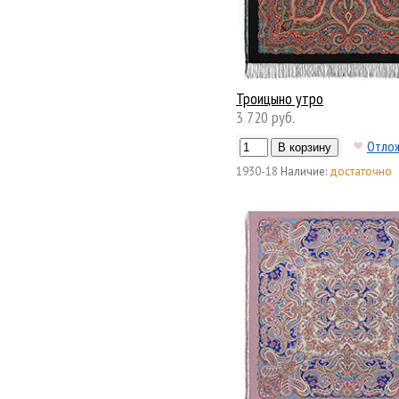
Троицыно утро
3 720 руб.
Отло
1930-18
Наличие:
достаточно