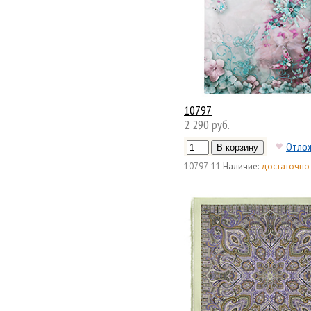
10797
2 290 руб.
Отло
10797-11
Наличие:
достаточно