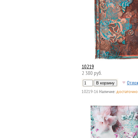
10219
2 380 руб.
Отло
10219-16
Наличие:
достаточно