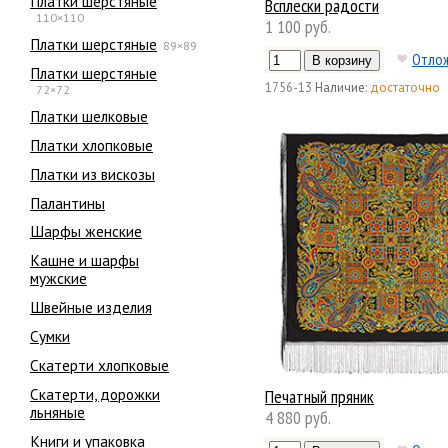
Платки шерстяные
Всплески радости
110×110
1 100 руб.
Платки шерстяные
89×89
Отло
Платки шерстяные
1756-13
Наличие:
достаточно
72×72
Платки шелковые
Платки хлопковые
Платки из вискозы
Палантины
Шарфы женские
Кашне и шарфы
мужские
Швейные изделия
Сумки
Скатерти хлопковые
Скатерти, дорожки
Печатный пряник
льняные
4 880 руб.
Книги и упаковка