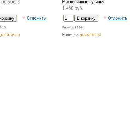
 колыбель
Масленичные гулянья
.
1 430 руб.
Отложить
Отложить
8-13
Рисунок
1334-1
достаточно
Наличие:
достаточно