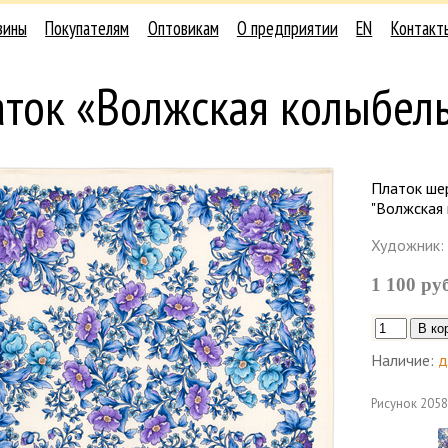
зины
Покупателям
Оптовикам
О предприятии
EN
Контакт
аток «Волжская колыбел
Платок шер
"Волжская 
Художник:
1 100 ру
Наличие:
д
Рисунок
2058