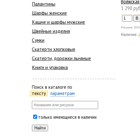
Волжская
Палантины
1 290 руб
Шарфы женские
Кашне и шарфы мужские
Рисунок
205
Швейные изделия
Наличие:
Сумки
Скатерти хлопковые
Скатерти, дорожки льняные
Книги и упаковка
Поиск в каталоге по
тексту
параметрам
только имеющиеся в наличии