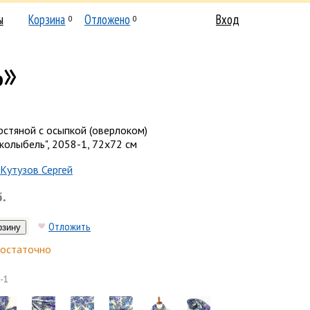
ы
Корзина
Отложено
Вход
0
0
ь»
стяной с осыпкой (оверлоком)
колыбель", 2058-1, 72х72 см
Кутузов Сергей
б.
Отложить
остаточно
-1