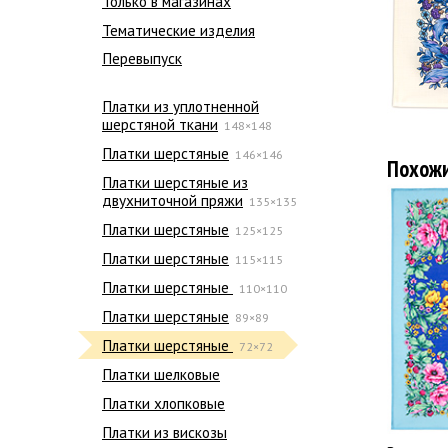
Только в магазинах
Тематические изделия
Перевыпуск
Платки из уплотненной
шерстяной ткани
148×148
Платки шерстяные
146×146
Похож
Платки шерстяные из
двухниточной пряжи
135×135
Платки шерстяные
125×125
Платки шерстяные
115×115
Платки шерстяные
110×110
Платки шерстяные
89×89
Платки шерстяные
72×72
Платки шелковые
Платки хлопковые
Платки из вискозы