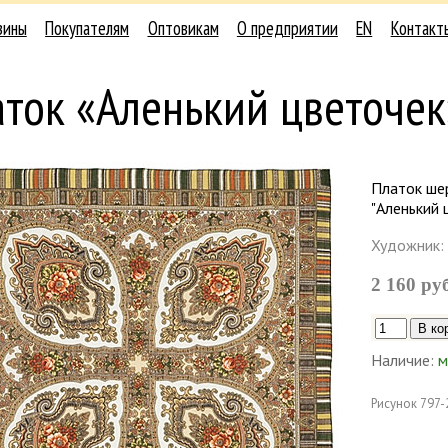
зины
Покупателям
Оптовикам
О предприятии
EN
Контакт
ток «Аленький цветочек
Платок шер
"Аленький 
Художник:
2 160 ру
Наличие:
м
Рисунок
797-