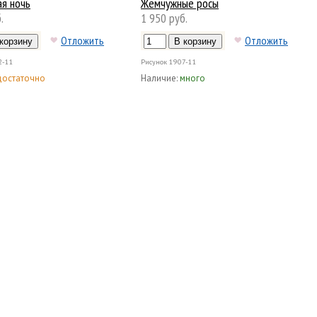
я ночь
Жемчужные росы
.
1 950 руб.
Отложить
Отложить
2-11
Рисунок
1907-11
достаточно
Наличие:
много