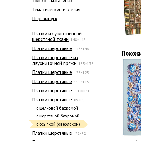
Только в магазинах
Тематические изделия
Перевыпуск
Платки из уплотненной
шерстяной ткани
148×148
Платки шерстяные
146×146
Похож
Платки шерстяные из
двухниточной пряжи
135×135
Платки шерстяные
125×125
Платки шерстяные
115×115
Платки шерстяные
110×110
Платки шерстяные
89×89
с шелковой бахромой
с шерстяной бахромой
с осыпкой (оверлоком)
Платки шерстяные
72×72