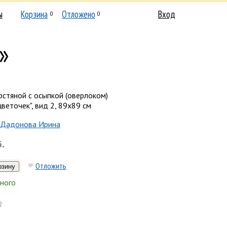
ы
Корзина
Отложено
Вход
0
0
»
стяной с осыпкой (оверлоком)
цветочек", вид 2, 89x89 см
Дадонова Ирина
б.
Отложить
ного
2