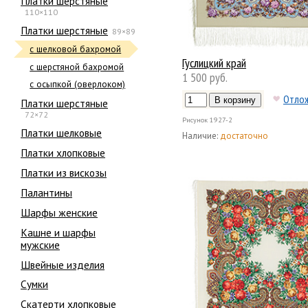
Платки шерстяные
110×110
Платки шерстяные
89×89
с шелковой бахромой
Гуслицкий край
с шерстяной бахромой
1 500 руб.
с осыпкой (оверлоком)
Отло
Платки шерстяные
72×72
Рисунок
1927-2
Платки шелковые
Наличие:
достаточно
Платки хлопковые
Платки из вискозы
Палантины
Шарфы женские
Кашне и шарфы
мужские
Швейные изделия
Сумки
Скатерти хлопковые