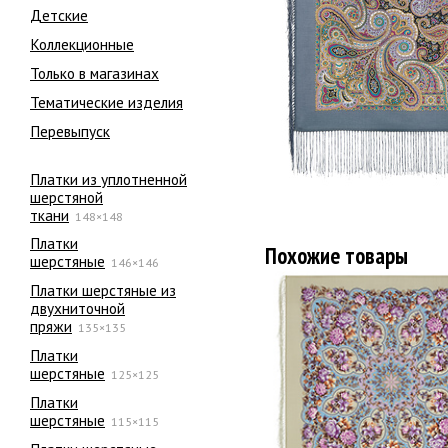
Детские
Коллекционные
Только в магазинах
Тематические изделия
Перевыпуск
Платки из уплотненной
шерстяной
ткани
148×148
Платки
Похожие товары
шерстяные
146×146
Платки шерстяные из
двухниточной
пряжи
135×135
Платки
шерстяные
125×125
Платки
шерстяные
115×115