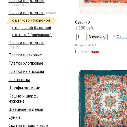
Платки шерстяные
110×110
Платки шерстяные
89×89
с шелковой бахромой
Сувенир
2 190 руб.
с шерстяной бахромой
с осыпкой (оверлоком)
Отло
Платки шерстяные
Рисунок
1659-2
72×72
Наличие:
мало
Платки шелковые
Платки хлопковые
Платки из вискозы
Палантины
Шарфы женские
Кашне и шарфы
мужские
Швейные изделия
Сумки
Скатерти хлопковые