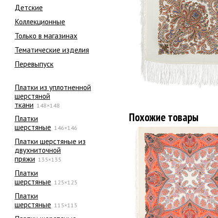
Детские
Коллекционные
Только в магазинах
Тематические изделия
Перевыпуск
Платки из уплотненной
шерстяной
ткани
148×148
Похожие товары
Платки
шерстяные
146×146
Платки шерстяные из
двухниточной
пряжи
135×135
Платки
шерстяные
125×125
Платки
шерстяные
115×115