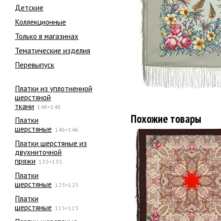
Детские
Коллекционные
Только в магазинах
Тематические изделия
Перевыпуск
Платки из уплотненной
шерстяной
ткани
148×148
Похожие товары
Платки
шерстяные
146×146
Платки шерстяные из
двухниточной
пряжи
135×135
Платки
шерстяные
125×125
Платки
шерстяные
115×115