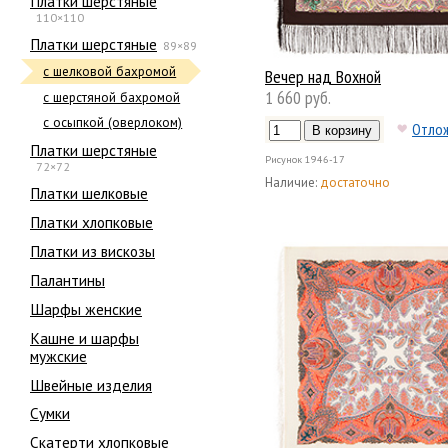
Платки шерстяные
110×110
Платки шерстяные
89×89
с шелковой бахромой
Вечер над Вохной
1 660 руб.
с шерстяной бахромой
с осыпкой (оверлоком)
Отло
Платки шерстяные
Рисунок
1946-17
72×72
Наличие:
достаточно
Платки шелковые
Платки хлопковые
Платки из вискозы
Палантины
Шарфы женские
Кашне и шарфы
мужские
Швейные изделия
Сумки
Скатерти хлопковые