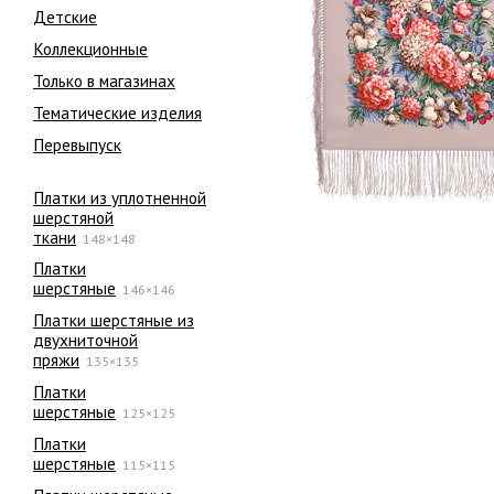
Детские
Коллекционные
Только в магазинах
Тематические изделия
Перевыпуск
Платки из уплотненной
шерстяной
ткани
148×148
Платки
шерстяные
146×146
Платки шерстяные из
двухниточной
пряжи
135×135
Платки
шерстяные
125×125
Платки
шерстяные
115×115