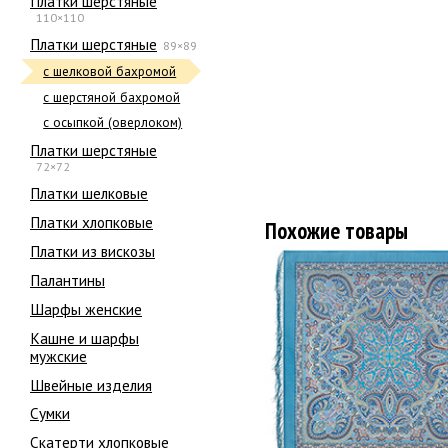
Платки шерстяные
110×110
Платки шерстяные
89×89
с шелковой бахромой
с шерстяной бахромой
с осыпкой (оверлоком)
Платки шерстяные
72×72
Платки шелковые
Платки хлопковые
Похожие товары
Платки из вискозы
Палантины
Шарфы женские
Кашне и шарфы
мужские
Швейные изделия
Сумки
Скатерти хлопковые