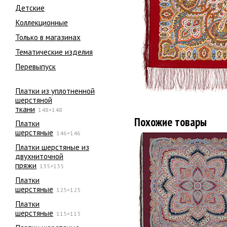
Детские
Коллекционные
Только в магазинах
Тематические изделия
Перевыпуск
Платки из уплотненной
шерстяной
ткани
148×148
Похожие товары
Платки
шерстяные
146×146
Платки шерстяные из
двухниточной
пряжи
135×135
Платки
шерстяные
125×125
Платки
шерстяные
115×115